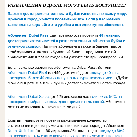
РАЗВЛЕЧЕНИЯ В ДУБАЕ МОГУТ БЫТЬ ДОСТУПНЕЕ!
Парки и достопримечательности Дубая известны по всему миру.
Приехав в город, хочется посетить их все. Если у вас именно
такие планы, сделайте это удобно и выгодно, купив абонемент.
Абонемент Dubai Pass
дает возможность посетить
48 главных
достопримечательностей и развлекательных объектов Дубая с
отличной скидкой
.
Наличие абонемента также избавляет вас от
необходимости получать бумажный билет – предъявите свой
абонемент или iPass на входе или укажите его при бронировании.
Есть несколько вариантов абонемента Dubai Pass. Вот они:
Абонемент Dubai Flexi
(от 459 дирхамов) дает
скидку до 40% на
посещение более 40 самых популярных туристических мест
в Дубае.
Можно выбрать 3, 5 или 7 лучших достопримечательностей города.
Абонемент Dubai Select
(от 425 дирхамов) дает
скидку до 50% на
посещение выбранных вами достопримечательностей.
Абонемент
можно использовать в течение семи дней.
Если вы планируете посетить максимальное количество
развлечений и достопримечательностей, вам подойдет Абонемент
Dubai Unlimited
(от 1189 дирхамов).Абонемент дает
скидку до 60%
на посещение 40+ самых популярных достопримечательностей в