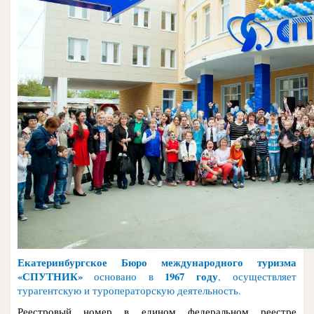
Екатеринбургское Бюро международного туризма
«СПУТНИК»
1967 году
основано в
,
осуществляет
турагентскую и туроператорскую деятельность.
Реестровый номер в едином федеральном реестре