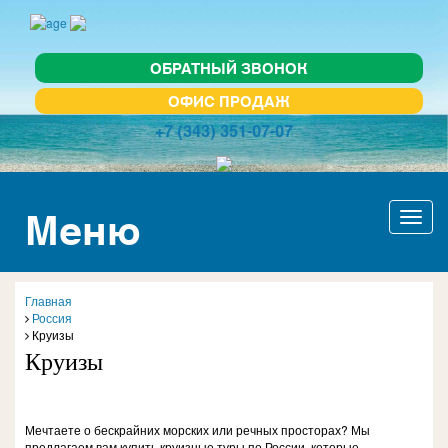
ОБРАТНЫЙ ЗВОНОК
ОФИС ПРОДАЖ
+7 (343) 351-07-07
Меню
Актив
навиг
Главная
Россия
Круизы
Круизы
Мечтаете о бескрайних морских или речных просторах? Мы
предлагаем вам купить круизные туры по России, которые