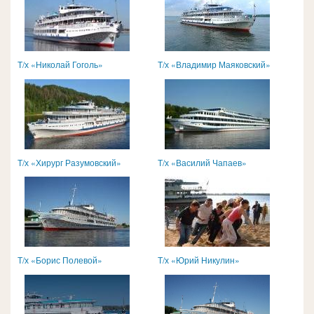
Т/х «Николай Гоголь»
Т/х «Владимир Маяковский»
Т/х «Хирург Разумовский»
Т/х «Василий Чапаев»
Т/х «Борис Полевой»
Т/х «Юрий Никулин»