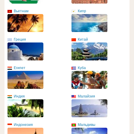
Вьетнам
Кипр
Греция
Китай
Египет
Куба
Индия
Малайзия
Индонезия
Мальдивы