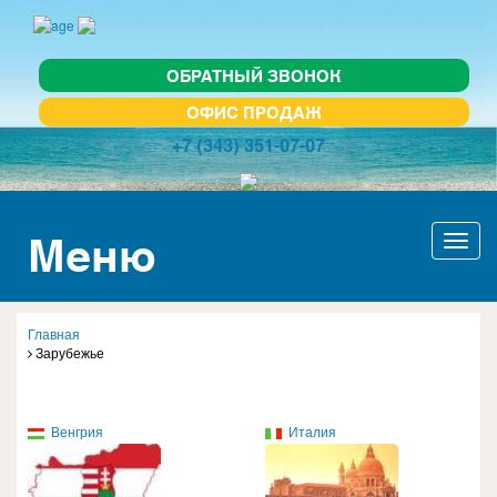
ОБРАТНЫЙ ЗВОНОК
ОФИС ПРОДАЖ
+7 (343) 351-07-07
Меню
Актив
навиг
Главная
Зарубежье
Венгрия
Италия