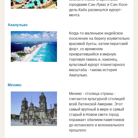
городками Сан-Лукас и Сан-Хосе-
дель-Кабо раскинулся курорт-
мечта
Акапулько
Когда-то маленькое индейское
поселение на берегу изумительно
красивой бухты, затем пиратский
форт, со временем
превратившийся в мирную
торговую гавань и, наконец,
культовый курорт планетарного
масштаба - такова история
Акапулько.
Мехико
Мехико - столица страны -
считается культурной столицей
всей Латинской Америки. Этот
самый крупный в мире и самый
старый в Новом свете город
поражает обилием памятников
до-испанского и колониального
прошлого