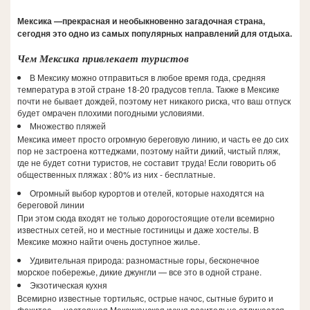
Мексика —прекрасная и необыкновенно загадочная страна,
сегодня это одно из самых популярных направлений для отдыха.
Чем Мексика привлекает туристов
В Мексику можно отправиться в любое время года, средняя
температура в этой стране 18-20 градусов тепла. Также в Мексике
почти не бывает дождей, поэтому нет никакого риска, что ваш отпуск
будет омрачен плохими погодными условиями.
Множество пляжей
Мексика имеет просто огромную береговую линию, и часть ее до сих
пор не застроена коттеджами, поэтому найти дикий, чистый пляж,
где не будет сотни туристов, не составит труда! Если говорить об
общественных пляжах : 80% из них - бесплатные.
Огромный выбор курортов и отелей, которые находятся на
береговой линии
При этом сюда входят не только дорогостоящие отели всемирно
известных сетей, но и местные гостиницы и даже хостелы. В
Мексике можно найти очень доступное жилье.
Удивительная природа: разномастные горы, бесконечное
морское побережье, дикие джунгли — все это в одной стране.
Экзотическая кухня
Всемирно известные тортильяс, острые начос, сытные бурито и
фахитос — настоящая Мексиканская кухня разительно отличается