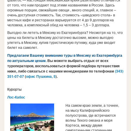
от того, что нам продают под этими названиями в России. Здесь
огромные порции, свежайшие овощи , много специй, и, главное –
очень доступная стоимость. Так, стоимость «шведского стола» в
местных кафе и ресторанах варьируется от 4 до 9 долларов на
человека, а комплексный обед на человека – 1,5 – 3 доллара.
Выгодно ли лететь в Мексику из Екатеринбурга? Несмотря на то, что
цены на билеты в Мексику достаточно высокие, можно выгодно
улететь в Мексику, купив туристическую путевку, куда уже входит
билет на самолет.
Предлагаем Вашему вниманию туры в Мексику из Екатеринбурга
по актуальным ценам.
Вы можете выбрать отдых от всех
туроператоров, воспользоваться формой подбора путешествия
ниже, либо связаться с нашими менеджерами по телефонам
(343)
351-07-0
7
(
офис Пушкина, 5
).
Курорты
Лос-Кабос
На самом краю земли, а точнее,
на мысу Калифорнийского
полуострова, где встречаются
волны Тихого океана и моря
Кортеса, между двумя
симпатичными старинными