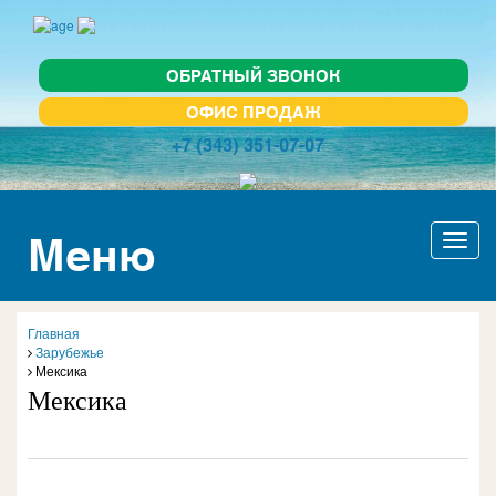
ОБРАТНЫЙ ЗВОНОК
ОФИС ПРОДАЖ
+7 (343) 351-07-07
Меню
Актив
навиг
Главная
Зарубежье
Мексика
Мексика