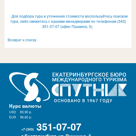
Д
ля подбора тура и уточнения стоимости воспользуйтесь поиском
тура, либо свяжитесь с нашими менеджерами по телефонам
(343)
351-07-07
(офис Пушкина, 5).
Возврат к списку
Курс валюты
USD
83.90
р.
EUR
96.60
р.
351-07-07
+7 (343)
г.Екатеринбург, ул. Пушкина, 5