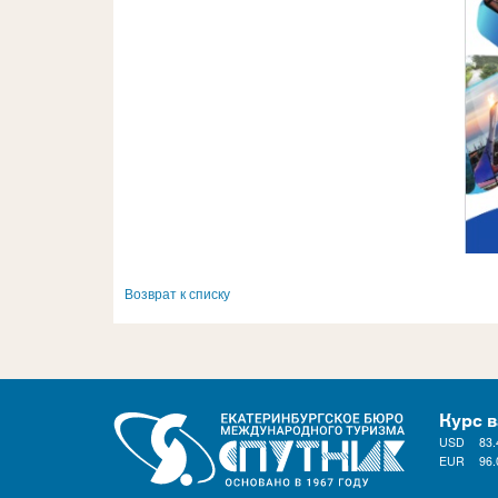
Возврат к списку
Курс 
USD
83.
EUR
96.