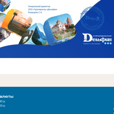
валюты
40
р.
00
р.