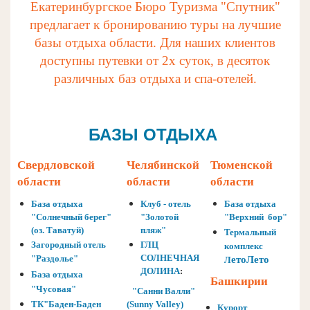
Екатеринбургское Бюро Туризма "Спутник"
предлагает к бронированию туры на лучшие
базы отдыха области. Для наших клиентов
доступны путевки от 2х суток, в десяток
различных баз отдыха и спа-отелей.
БАЗЫ ОТДЫХА
Свердловской
Челябинской
Тюменской
области
области
области
База отдыха
Клуб - отель
База отдыха
"Солнечный берег"
"Золотой
"Верхний бор"
(оз. Таватуй)
пляж"
Термальный
Загородный отель
ГЛЦ
комплекс
СОЛНЕЧНАЯ
"Раздолье"
етоЛето
Л
ДОЛИНА
:
База отдыха
Башкирии
"Чусовая"
"Санни Валли"
ТК"Баден-Баден
(Sunny Valley)
Курорт