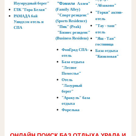
"Фэмили
Изумрудный берег"
Аллея"
"Абзаково"
(Family Alley)
ГЛК "Гора Белая"
"Горки" актив-
"Спорт резиденс"
РАМАДА бай
отель
(Sports Residence)
Уиндхэм отель и
"Тау - таш"
"Пик" (Peak)
СПА
отель
"Бизнес резиденс"
(Business Residens)
"Яш - Тан"
гостиница
ФонГрад СПА-
База отдыха
отель
"Кизиловая"
База отдыха
"Лесное
Поместье"
Отель
"Лазурный
берег"
"Аракуль" база
отдыха
Форелька
ОНЛАЙН ПОИСК БАЗ ОТДЫХА УРАЛА И