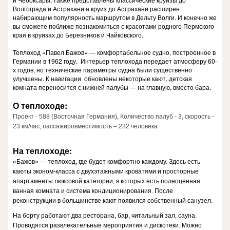
Волгограда и Астрахани а круиз до Астрахани расширен
набирающим популярность маршрутом в Дельту Волги. И конечно же
вы сможете поближе познакомиться с красотами родного Пермского
края в круизах до Березников и Чайковского.
Теплоход «Павел Бажов» — комфортабельное судно, построенное в
Германии в 1962 году. Интерьер теплохода передает атмосферу 60-
х годов, но технические параметры судна были существенно
улучшены. К навигации обновлены некоторые кают, детская
комната переносится с нижней палубы — на главную, вместо бара.
О теплоходе:
,
Проект - 588 (Восточная Германия)
Количество палуб - 3,
скорость -
23 км/час,
пассажировместимость – 232 человека
На теплоходе:
«Бажов» — теплоход, где будет комфортно каждому. Здесь есть
каюты эконом-класса с двухэтажными кроватями и просторные
апартаменты люксовой категории, в которых есть полноценная
ванная комната и система кондиционирования. После
реконструкции в большинстве кают появился собственный санузел.
На борту работают два ресторана, бар, читальный зал, сауна.
Проводятся развлекательные мероприятия и дискотеки. Можно