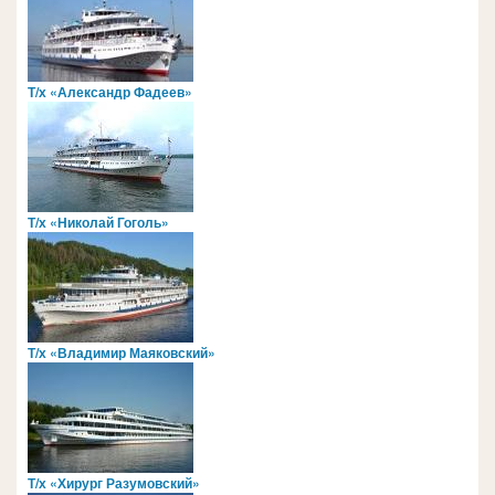
Т/х «Александр Фадеев»
Т/х «Николай Гоголь»
Т/х «Владимир Маяковский»
Т/х «Хирург Разумовский»