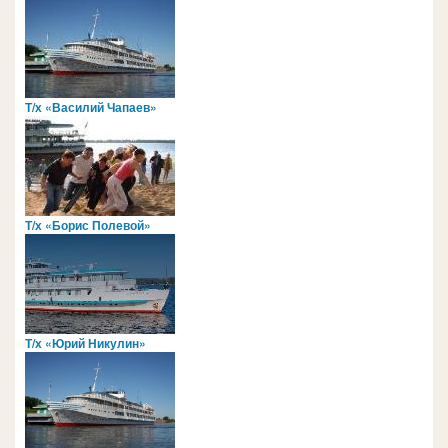
Т/х «Василий Чапаев»
Т/х «Борис Полевой»
Т/х «Юрий Никулин»