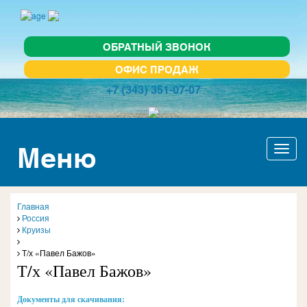
ОБРАТНЫЙ ЗВОНОК
ОФИС ПРОДАЖ
+7 (343) 351-07-07
Меню
Актив
навиг
Главная
Россия
Круизы
Т/х «Павел Бажов»
Т/х «Павел Бажов»
Документы для скачивания: