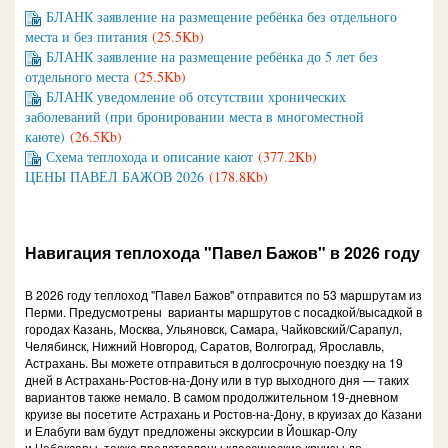
БЛАНК заявление на размещение ребёнка без отдельного
места и без питания
(25.5Kb)
БЛАНК заявление на размещение ребёнка до 5 лет без
отдельного места
(25.5Kb)
БЛАНК уведомление об отсутствии хронических
заболеваний (при бронировании места в многоместной
каюте)
(26.5Kb)
Схема теплохода и описание кают
(377.2Kb)
ЦЕНЫ ПАВЕЛ БАЖОВ 2026
(178.8Kb)
Навигация теплохода "Павел Бажов" в 2026 году
В 2026 году теплоход "Павел Бажов" отправится по 53 маршрутам из
Перми. Предусмотрены варианты маршрутов с посадкой/высадкой в
городах Казань, Москва, Ульяновск, Самара, Чайковский/Сарапул,
Челябинск, Нижний Новгород, Саратов, Волгоград, Ярославль,
Астрахань. Вы можете отправиться в долгосрочную поездку на 19
дней в Астрахань-Ростов-на-Дону или в тур выходного дня — таких
вариантов также немало. В самом продолжительном 19-дневном
круизе вы посетите Астрахань и Ростов-на-Дону, в круизах до Казани
и Елабуги вам будут предложены экскурсии в Йошкар-Олу
и Чебоксары, также представлены классические круизы до