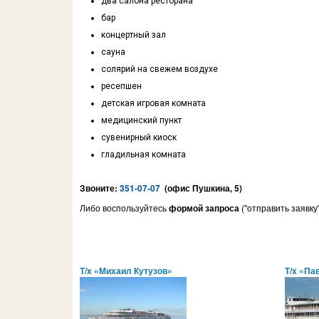
два салона ресторана
бар
концертный зал
сауна
солярий на свежем воздухе
ресепшен
детская игровая комната
медицинский пункт
сувенирный киоск
гладильная комната
Звоните:
351-07-07
(офис Пушкина, 5)
Либо воспользуйтесь
формой запроса
("отправить заявку
Т/х «Михаил Кутузов»
Т/х «Па