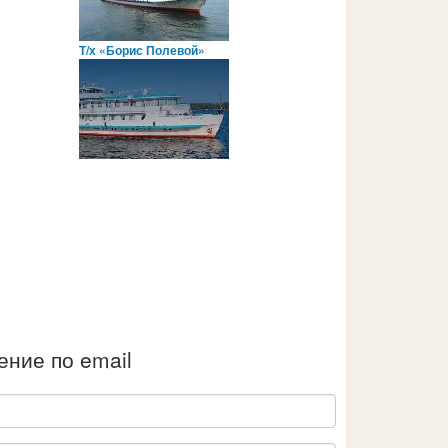
Т/х «Борис Полевой»
ние по email