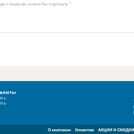
валюты
40
р.
00
р.
О компании
Клиентам
АКЦИИ И СКИДК