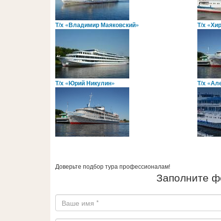
Т/х «Владимир Маяковский»
Т/х «Хи
Т/х «Юрий Никулин»
Т/х «Ал
Доверьте подбор тура профессионалам!
Заполните ф