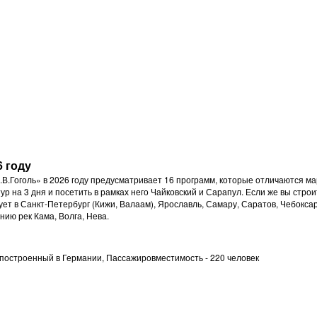
6 году
Н.В.Гоголь» в 2026 году предусматривает 16 программ, которые отличаются 
ур на 3 дня и посетить в рамках него Чайковский и Сарапул. Если же вы стро
ет в Санкт-Петербург (Кижи, Валаам), Ярославль, Самару, Саратов, Чебокса
нию рек Кама, Волга, Нева.
 построенный в Германии,
Пассажировместимость - 220 человек