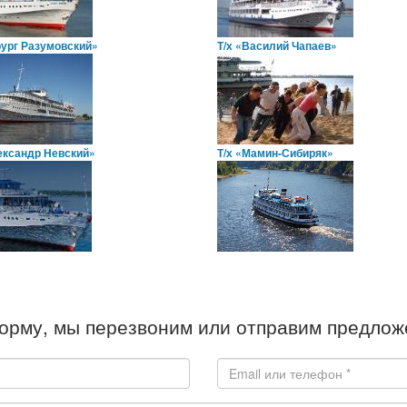
рург Разумовский»
Т/х «Василий Чапаев»
ександр Невский»
Т/х «Мамин-Сибиряк»
орму, мы перезвоним или отправим предложе